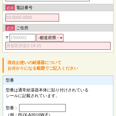
電話番号
必須
ご住所
必須
〒
現在お使いの給湯器について
お分かりになる範囲でご記入ください
型番
型番は通常給湯器本体に
貼り付けされている
シールに記載されています。
型番：
（例：RUX-A2010W-E）