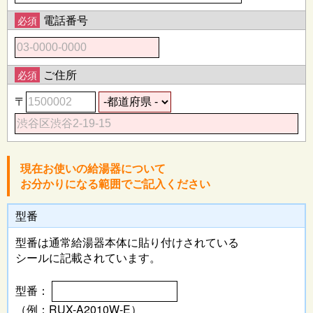
電話番号
必須
ご住所
必須
〒
現在お使いの給湯器について
お分かりになる範囲でご記入ください
型番
型番は通常給湯器本体に
貼り付けされている
シールに記載されています。
型番：
（例：RUX-A2010W-E）