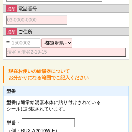
電話番号
必須
ご住所
必須
〒
現在お使いの給湯器について
お分かりになる範囲でご記入ください
型番
型番は通常給湯器本体に
貼り付けされている
シールに記載されています。
型番：
（例：RUX-A2010W-E）