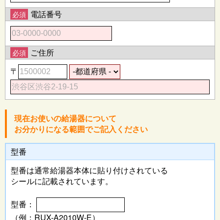
電話番号
必須
ご住所
必須
〒
現在お使いの給湯器について
お分かりになる範囲でご記入ください
型番
型番は通常給湯器本体に
貼り付けされている
シールに記載されています。
型番：
（例：RUX-A2010W-E）