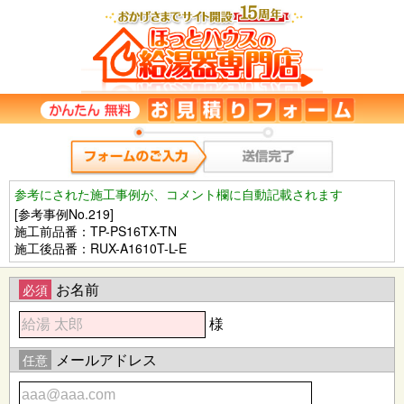
参考にされた施工事例が、コメント欄に自動記載されます
[参考事例No.219]
施工前品番：TP-PS16TX-TN
施工後品番：RUX-A1610T-L-E
お名前
必須
様
メールアドレス
任意