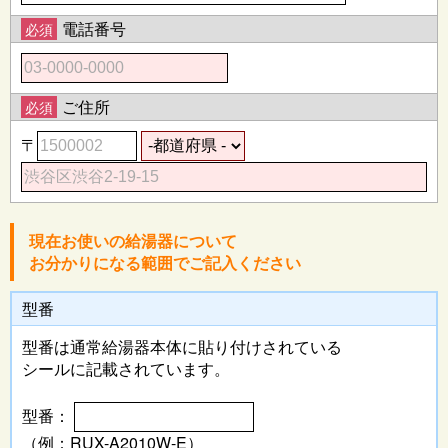
電話番号
必須
ご住所
必須
〒
現在お使いの給湯器について
お分かりになる範囲でご記入ください
型番
型番は通常給湯器本体に
貼り付けされている
シールに記載されています。
型番：
（例：RUX-A2010W-E）