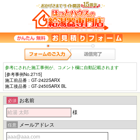
参考にされた施工事例が、コメント欄に自動記載されます
[参考事例No.2715]
施工前品番：GT-2422SARX
施工後品番：GT-2450SARX BL
お名前
必須
様
メールアドレス
任意