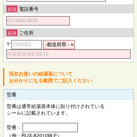
電話番号
必須
ご住所
必須
〒
現在お使いの給湯器について
お分かりになる範囲でご記入ください
型番
型番は通常給湯器本体に
貼り付けされている
シールに記載されています。
型番：
（例：RUX-A2010W-E）