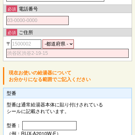
電話番号
必須
ご住所
必須
〒
現在お使いの給湯器について
お分かりになる範囲でご記入ください
型番
型番は通常給湯器本体に
貼り付けされている
シールに記載されています。
型番：
（例：RUX-A2010W-E）