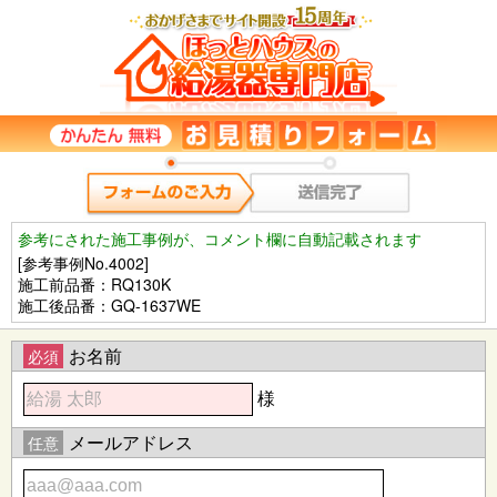
参考にされた施工事例が、コメント欄に自動記載されます
[参考事例No.4002]
施工前品番：RQ130K
施工後品番：GQ-1637WE
お名前
必須
様
メールアドレス
任意