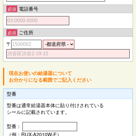
電話番号
必須
ご住所
必須
〒
現在お使いの給湯器について
お分かりになる範囲でご記入ください
型番
型番は通常給湯器本体に
貼り付けされている
シールに記載されています。
型番：
（例：RUX-A2010W-E）