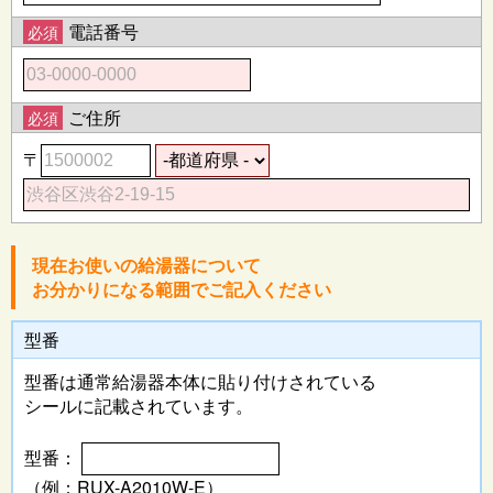
電話番号
必須
ご住所
必須
〒
現在お使いの給湯器について
お分かりになる範囲でご記入ください
型番
型番は通常給湯器本体に
貼り付けされている
シールに記載されています。
型番：
（例：RUX-A2010W-E）