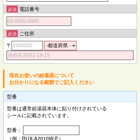
電話番号
必須
ご住所
必須
〒
現在お使いの給湯器について
お分かりになる範囲でご記入ください
型番
型番は通常給湯器本体に
貼り付けされている
シールに記載されています。
型番：
（例：RUX-A2010W-E）