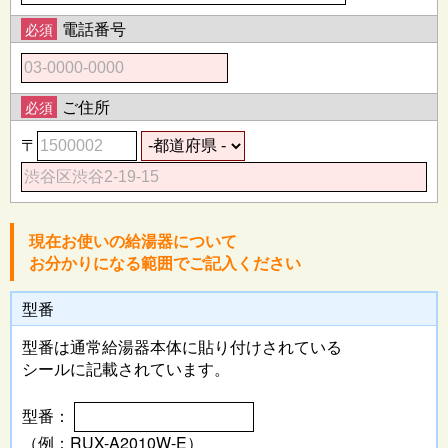
電話番号
必須
ご住所
必須
〒
現在お使いの給湯器について
お分かりになる範囲でご記入ください
型番
型番は通常給湯器本体に
貼り付けされている
シールに記載されています。
型番：
（例：RUX-A2010W-E）