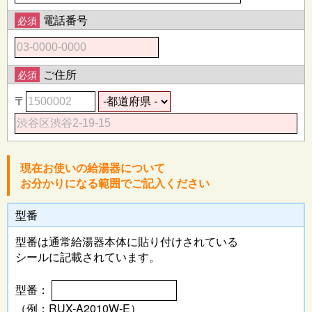
電話番号
必須
ご住所
必須
〒
現在お使いの給湯器について
お分かりになる範囲でご記入ください
型番
型番は通常給湯器本体に
貼り付けされている
シールに記載されています。
型番：
（例：RUX-A2010W-E）