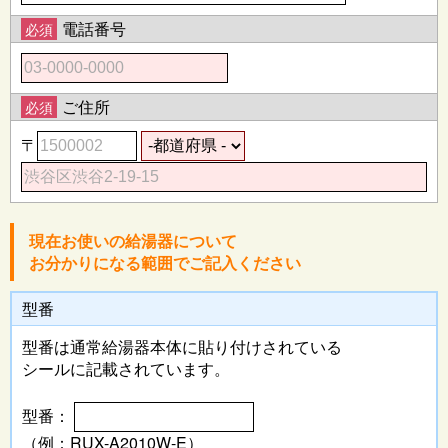
電話番号
必須
ご住所
必須
〒
現在お使いの給湯器について
お分かりになる範囲でご記入ください
型番
型番は通常給湯器本体に
貼り付けされている
シールに記載されています。
型番：
（例：RUX-A2010W-E）