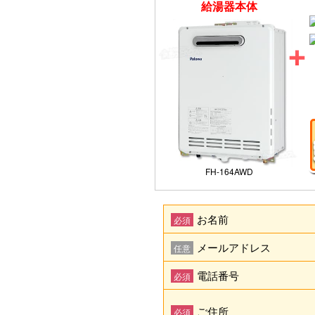
給湯器本体
FH-164AWD
お名前
必須
メールアドレス
任意
電話番号
必須
ご住所
必須