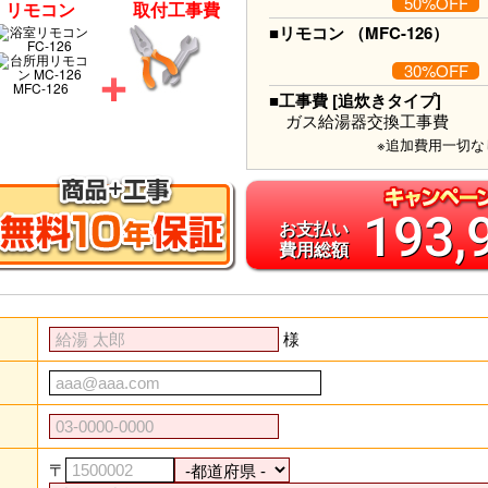
50%OFF
リモコン
取付工事費
■リモコン （MFC-126）
30%OFF
MFC-126
■工事費 [追炊きタイプ]
ガス給湯器交換工事費
※追加費用一切な
193,
お支払い
費用総額
様
〒