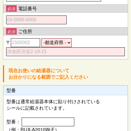
電話番号
必須
ご住所
必須
〒
現在お使いの給湯器について
お分かりになる範囲でご記入ください
型番
型番は通常給湯器本体に
貼り付けされている
シールに記載されています。
型番：
（例：RUX-A2010W-E）