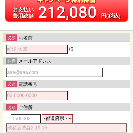
212,080
お支払い
費用総額
円(税込)
お名前
必須
様
メールアドレス
任意
電話番号
必須
ご住所
必須
〒