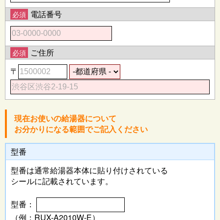
電話番号
必須
ご住所
必須
〒
現在お使いの給湯器について
お分かりになる範囲でご記入ください
型番
型番は通常給湯器本体に
貼り付けされている
シールに記載されています。
型番：
（例：RUX-A2010W-E）