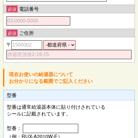
電話番号
必須
ご住所
必須
〒
現在お使いの給湯器について
お分かりになる範囲でご記入ください
型番
型番は通常給湯器本体に
貼り付けされている
シールに記載されています。
型番：
（例：RUX-A2010W-E）