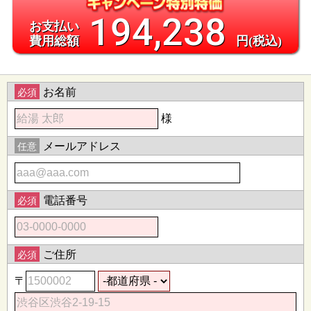
194,238
お支払い
費用総額
円(税込)
お名前
必須
様
メールアドレス
任意
電話番号
必須
ご住所
必須
〒