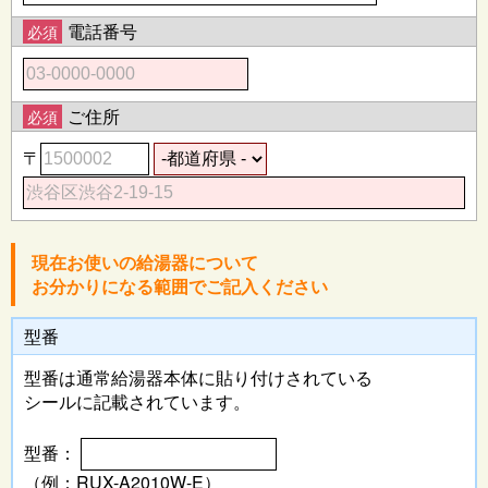
電話番号
必須
ご住所
必須
〒
現在お使いの給湯器について
お分かりになる範囲でご記入ください
型番
型番は通常給湯器本体に
貼り付けされている
シールに記載されています。
型番：
（例：RUX-A2010W-E）