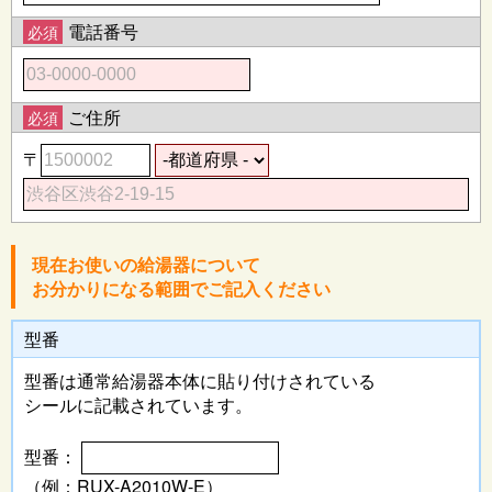
電話番号
必須
ご住所
必須
〒
現在お使いの給湯器について
お分かりになる範囲でご記入ください
型番
型番は通常給湯器本体に
貼り付けされている
シールに記載されています。
型番：
（例：RUX-A2010W-E）