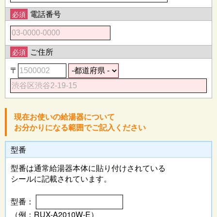
電話番号
必須
ご住所
必須
〒
現在お使いの給湯器について
お分かりになる範囲でご記入ください
型番
型番は通常給湯器本体に
貼り付けされている
シールに記載されています。
型番：
（例：RUX-A2010W-E）