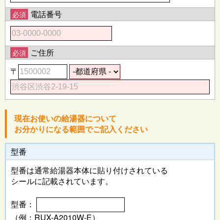
電話番号
必須
ご住所
必須
〒
現在お使いの給湯器について
お分かりになる範囲でご記入ください
型番
型番は通常給湯器本体に
貼り付けされている
シールに記載されています。
型番：
（例：RUX-A2010W-E）