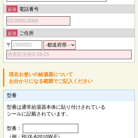
電話番号
必須
ご住所
必須
〒
現在お使いの給湯器について
お分かりになる範囲でご記入ください
型番
型番は通常給湯器本体に
貼り付けされている
シールに記載されています。
型番：
（例：RUX-A2010W-E）