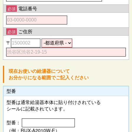
電話番号
必須
ご住所
必須
〒
現在お使いの給湯器について
お分かりになる範囲でご記入ください
型番
型番は通常給湯器本体に
貼り付けされている
シールに記載されています。
型番：
（例：RUX-A2010W-E）