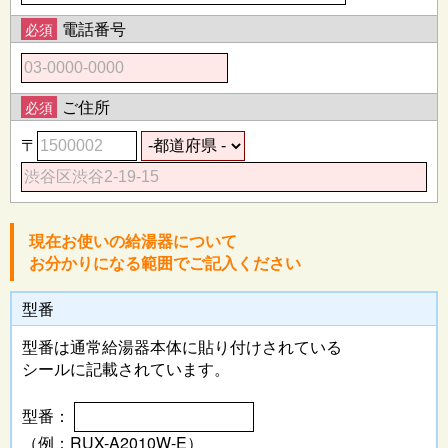
電話番号
必須
ご住所
必須
〒
現在お使いの給湯器について
お分かりになる範囲でご記入ください
型番
型番は通常給湯器本体に
貼り付けされている
シールに記載されています。
型番：
（例：RUX-A2010W-E）