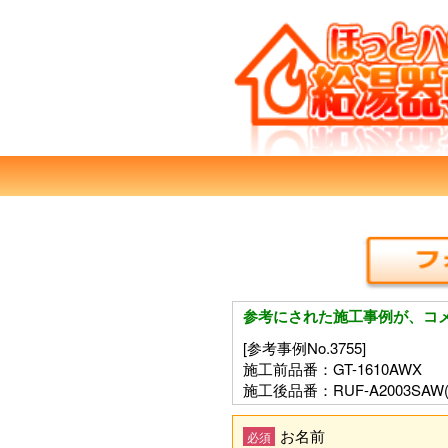
参考にされた施工事例が、コ
[参考事例No.3755]
施工前品番：GT-1610AWX
施工後品番：RUF-A2003SAW(
お名前
必須