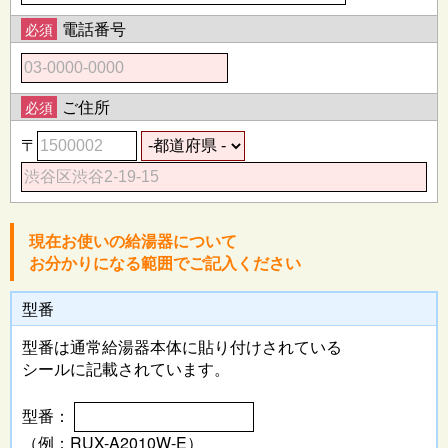
電話番号
必須
ご住所
必須
〒
現在お使いの給湯器について
お分かりになる範囲でご記入ください
型番
型番は通常給湯器本体に
貼り付けされている
シールに記載されています。
型番：
（例：RUX-A2010W-E）