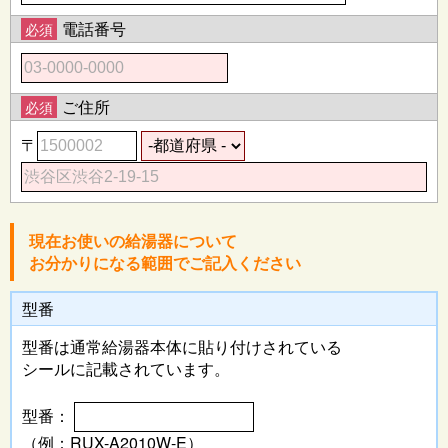
電話番号
必須
ご住所
必須
〒
現在お使いの給湯器について
お分かりになる範囲でご記入ください
型番
型番は通常給湯器本体に
貼り付けされている
シールに記載されています。
型番：
（例：RUX-A2010W-E）