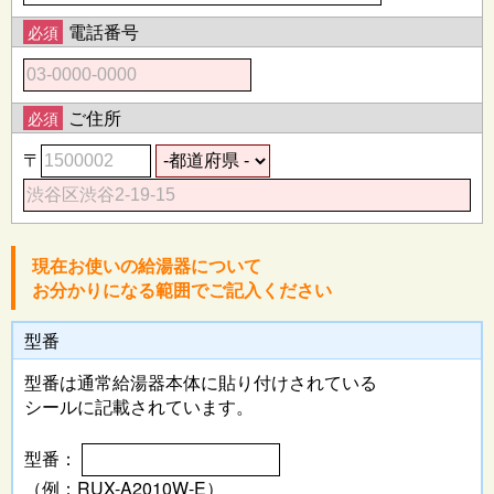
電話番号
必須
ご住所
必須
〒
現在お使いの給湯器について
お分かりになる範囲でご記入ください
型番
型番は通常給湯器本体に
貼り付けされている
シールに記載されています。
型番：
（例：RUX-A2010W-E）