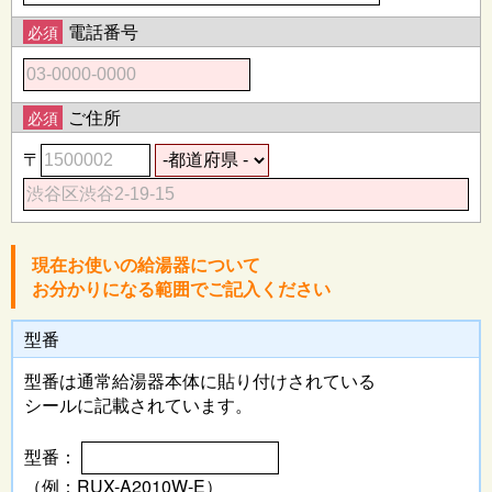
電話番号
必須
ご住所
必須
〒
現在お使いの給湯器について
お分かりになる範囲でご記入ください
型番
型番は通常給湯器本体に
貼り付けされている
シールに記載されています。
型番：
（例：RUX-A2010W-E）