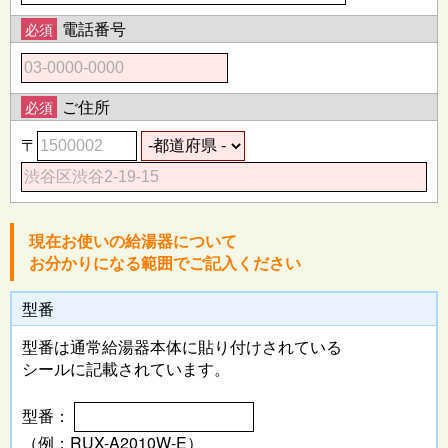
電話番号
必須
ご住所
必須
〒
現在お使いの給湯器について
お分かりになる範囲でご記入ください
型番
型番は通常給湯器本体に
貼り付けされている
シールに記載されています。
型番：
（例：RUX-A2010W-E）