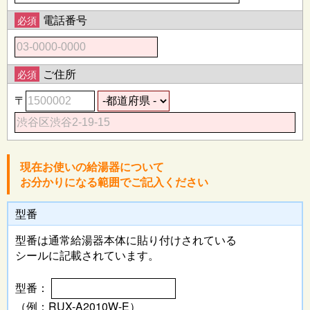
電話番号
必須
ご住所
必須
〒
現在お使いの給湯器について
お分かりになる範囲でご記入ください
型番
型番は通常給湯器本体に
貼り付けされている
シールに記載されています。
型番：
（例：RUX-A2010W-E）