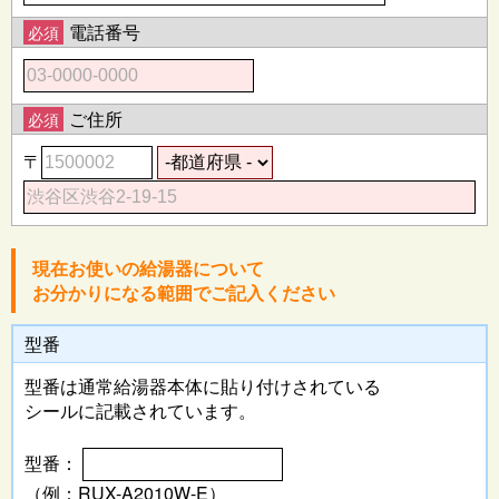
電話番号
必須
ご住所
必須
〒
現在お使いの給湯器について
お分かりになる範囲でご記入ください
型番
型番は通常給湯器本体に
貼り付けされている
シールに記載されています。
型番：
（例：RUX-A2010W-E）