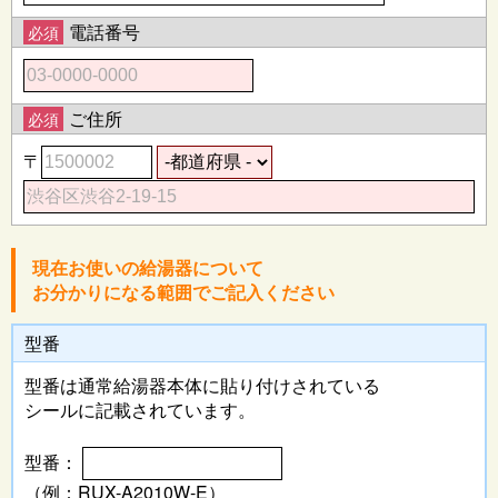
電話番号
必須
ご住所
必須
〒
現在お使いの給湯器について
お分かりになる範囲でご記入ください
型番
型番は通常給湯器本体に
貼り付けされている
シールに記載されています。
型番：
（例：RUX-A2010W-E）