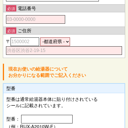
電話番号
必須
ご住所
必須
〒
現在お使いの給湯器について
お分かりになる範囲でご記入ください
型番
型番は通常給湯器本体に
貼り付けされている
シールに記載されています。
型番：
（例：RUX-A2010W-E）