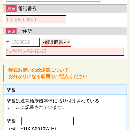
電話番号
必須
ご住所
必須
〒
現在お使いの給湯器について
お分かりになる範囲でご記入ください
型番
型番は通常給湯器本体に
貼り付けされている
シールに記載されています。
型番：
（例：RUX-A2010W-E）