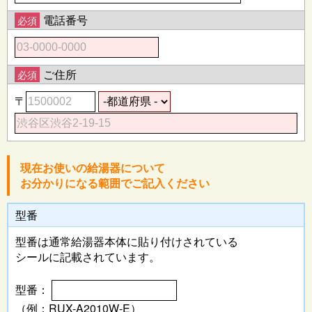
電話番号
必須
ご住所
必須
〒
現在お使いの給湯器について
お分かりになる範囲でご記入ください
型番
型番は通常給湯器本体に
貼り付けされている
シールに記載されています。
型番：
（例：RUX-A2010W-E）