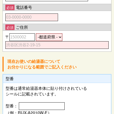
電話番号
必須
ご住所
必須
〒
現在お使いの給湯器について
お分かりになる範囲でご記入ください
型番
型番は通常給湯器本体に
貼り付けされている
シールに記載されています。
型番：
（例：RUX-A2010W-E）