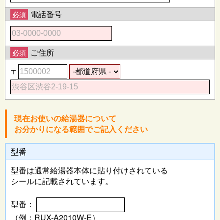
電話番号
必須
ご住所
必須
〒
現在お使いの給湯器について
お分かりになる範囲でご記入ください
型番
型番は通常給湯器本体に
貼り付けされている
シールに記載されています。
型番：
（例：RUX-A2010W-E）