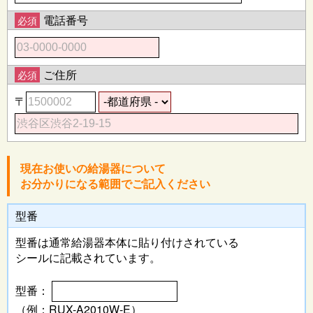
電話番号
必須
ご住所
必須
〒
現在お使いの給湯器について
お分かりになる範囲でご記入ください
型番
型番は通常給湯器本体に
貼り付けされている
シールに記載されています。
型番：
（例：RUX-A2010W-E）