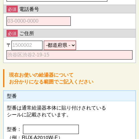
電話番号
必須
ご住所
必須
〒
現在お使いの給湯器について
お分かりになる範囲でご記入ください
型番
型番は通常給湯器本体に
貼り付けされている
シールに記載されています。
型番：
（例：RUX-A2010W-E）