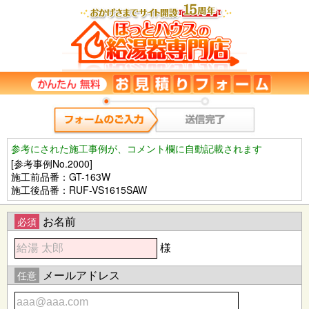
参考にされた施工事例が、コメント欄に自動記載されます
[参考事例No.2000]
施工前品番：GT-163W
施工後品番：RUF-VS1615SAW
お名前
必須
様
メールアドレス
任意