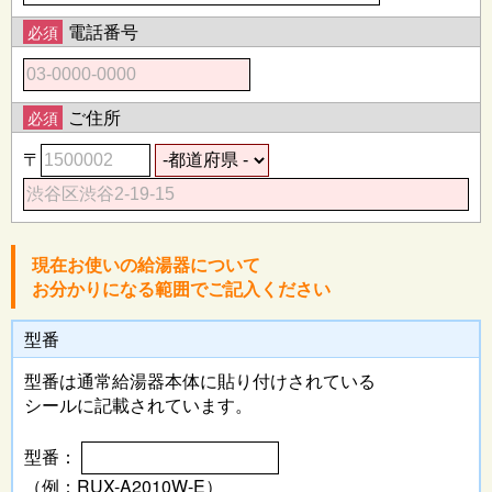
電話番号
必須
ご住所
必須
〒
現在お使いの給湯器について
お分かりになる範囲でご記入ください
型番
型番は通常給湯器本体に
貼り付けされている
シールに記載されています。
型番：
（例：RUX-A2010W-E）