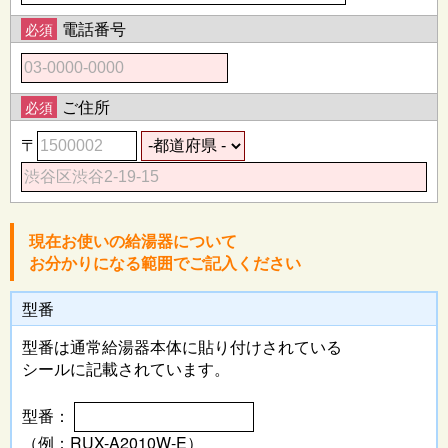
電話番号
必須
ご住所
必須
〒
現在お使いの給湯器について
お分かりになる範囲でご記入ください
型番
型番は通常給湯器本体に
貼り付けされている
シールに記載されています。
型番：
（例：RUX-A2010W-E）