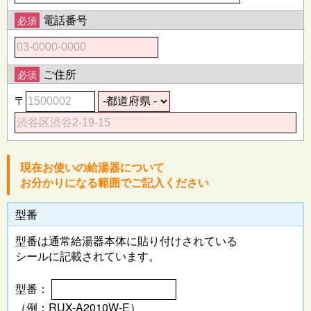
電話番号
必須
ご住所
必須
〒
現在お使いの給湯器について
お分かりになる範囲でご記入ください
型番
型番は通常給湯器本体に
貼り付けされている
シールに記載されています。
型番：
（例：RUX-A2010W-E）