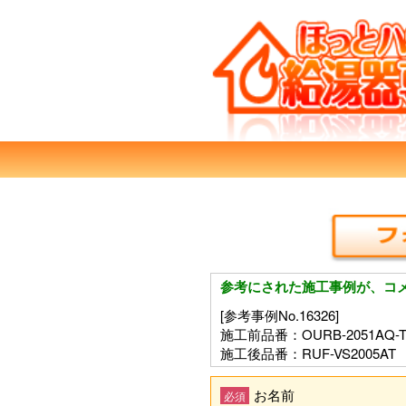
参考にされた施工事例が、コ
[参考事例No.16326]
施工前品番：OURB-2051AQ-
施工後品番：RUF-VS2005AT
お名前
必須