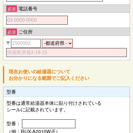
電話番号
必須
ご住所
必須
〒
現在お使いの給湯器について
お分かりになる範囲でご記入ください
型番
型番は通常給湯器本体に
貼り付けされている
シールに記載されています。
型番：
（例：RUX-A2010W-E）