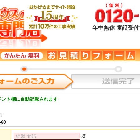
年中無休 電話受付1
メント欄に自動記載されます
T
80
様