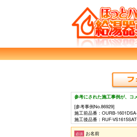
参考にされた施工事例が、コ
[参考事例No.86929]
施工前品番：OURB-1601DSA-
施工後品番：RUF-VS1615SAT-
お名前
必須