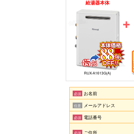
給湯器本体
RUX-A1613G(A)
お名前
必須
メールアドレス
任意
電話番号
必須
ご住所
必須