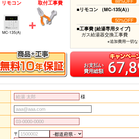
88%OFF
リモコン
取付工事費
■リモコン （MC-135(A)）
50%OFF
■工事費 [給湯専用タイプ]
MC-135(A)
ガス給湯器交換工事費
※追加費用一切な
67,
お支払い
費用総額
様
〒