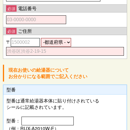
電話番号
必須
ご住所
必須
〒
現在お使いの給湯器について
お分かりになる範囲でご記入ください
型番
型番は通常給湯器本体に
貼り付けされている
シールに記載されています。
型番：
（例：RUX-A2010W-E）